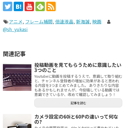
アニメ
,
フレーム補間
,
倍速液晶
,
新海誠
,
映画
@sh_yukasi
関連記事
投稿動画を見てもらうために意識したい
3つのこと
Youtubeに動画を投稿するうえで、意識して取り組む
と、チャンネル登録者の増加に効果があると思われ
る内容を3つまとめてみました。 ありきたりな内容
もあるかもしれませんが、今投稿している動画では
意識できているか、改めて確認してみましょう！
記事を読む
カメラ設定の60iと60Pの違いって何な
の?
カメラの画質設定で、60pとか60iって書かれていた