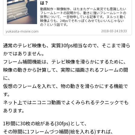
は？
動画制作・映像制作、はたまたゲーム実況でも意識したい
フレームレートの説明から、動きに強いフレームレートの
世界について、一言物申している記事です。 ヌルっと動く
映像よりも、24fpsでそれっぽくみせてもいいんじゃない
の？という話です。
2018-03-24 19:33
yukasita-movie.com
通常のテレビ映像も、実質30fps相当なので、そこまで滑ら
かではありません。
フレーム補間機能は、テレビ映像を滑らかにするために、
映像の動きから計算して、実際に描画されるフレームの間
に、
仮想のフレームを入れて、物の動きを滑らかにする機能で
す。
ネット上ではニコニコ動画でよくみられるテクニックでも
あります。
1秒間に30枚の絵がある(30fps)として、
その隙間に1フレームづつ補間(絵を入れる)すれば、