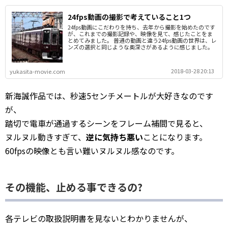
24fps動画の撮影で考えていること1つ
24fps動画にこだわりを持ち、去年から撮影を始めたのです
が、これまでの撮影記録や、映像を見て、感じたことをま
とめてみました。 普通の動画と違う24fps動画の世界は、レ
ンズの選択と同じような奥深さがあるように感じました。
2018-03-28 20:13
yukasita-movie.com
新海誠作品では、秒速5センチメートルが大好きなのです
が、
踏切で電車が通過するシーンをフレーム補間で見ると、
ヌルヌル動きすぎて、
逆に気持ち悪い
ことになります。
60fpsの映像とも言い難いヌルヌル感なのです。
その機能、止める事できるの?
各テレビの取扱説明書を見ないとわかりませんが、