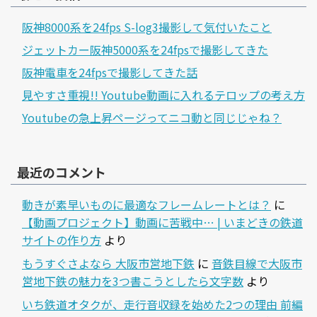
阪神8000系を24fps S-log3撮影して気付いたこと
ジェットカー阪神5000系を24fpsで撮影してきた
阪神電車を24fpsで撮影してきた話
見やすさ重視!! Youtube動画に入れるテロップの考え方
Youtubeの急上昇ページってニコ動と同じじゃね？
最近のコメント
動きが素早いものに最適なフレームレートとは？
に
【動画プロジェクト】動画に苦戦中… | いまどきの鉄道
サイトの作り方
より
もうすぐさよなら 大阪市営地下鉄
に
音鉄目線で大阪市
営地下鉄の魅力を3つ書こうとしたら文字数
より
いち鉄道オタクが、走行音収録を始めた2つの理由 前編