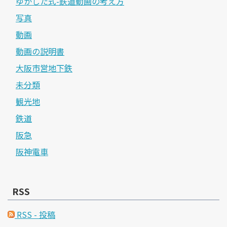
ゆかした式-鉄道動画の考え方
写真
動画
動画の説明書
大阪市営地下鉄
未分類
観光地
鉄道
阪急
阪神電車
RSS
RSS - 投稿