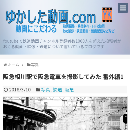
Youtubeで鉄道動画チャンネル登録者数1000人を超えた投稿者が
おくる動画・映像・鉄道について書いているブログです
ホーム
写真
阪急相川駅で阪急電車を撮影してみた 番外編1
2018/3/10
写真
,
鉄道
,
阪急