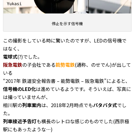
停止を示す信号機
この撮影をしている時に驚いたのですが、LEDの信号機で
はなく、
電球式
(?)でした。
阪急電鉄
の子会社である
能勢電鉄
(通称、のせでん)が出して
いる
“2017年 鉄道安全報告書 – 能勢電鉄 – 阪急電鉄”によると、
信号機のLED化
は進めているようです。そういえば、写真に
は撮っていませんが、
相川駅の
列車案内
は、2018年2月時点でも
パタパタ式
でし
た。
列車接近予告灯
も横長のレトロな感じのものでした(西京極
駅にもあったような…)