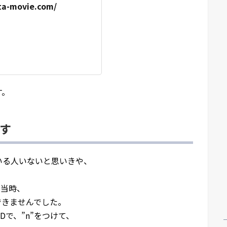
ita-movie.com/
す。
す
いる人いないと思いきや、
年当時、
得できませんでした。
IDで、”n”をつけて、