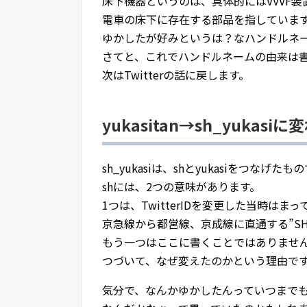
床下機器というのは、具体的にはVVVF
電車の床下に存在する部品を指していま
ゆかしたが好みというは？なハンドルネ
さてと、これでハンドルネームの由来は
次はTwitterの話に戻します。
yukasitan→sh_yukas
sh_yukasiは、shとyukasiをつなげたも
shには、2つの意味があります。
1つは、TwitterIDを変更した当時は
京急線から都営線、京成線に直通する”S
もう一つはここに書くことではありませ
つづいて、なぜ変えたのかという理由で
気分で、なんかゆかしたんっていつまで