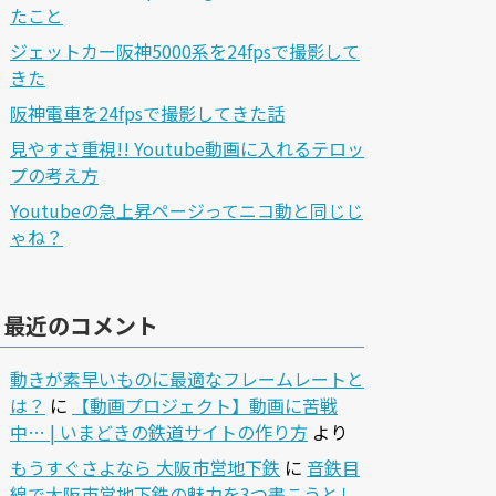
たこと
ジェットカー阪神5000系を24fpsで撮影して
きた
阪神電車を24fpsで撮影してきた話
見やすさ重視!! Youtube動画に入れるテロッ
プの考え方
Youtubeの急上昇ページってニコ動と同じじ
ゃね？
最近のコメント
動きが素早いものに最適なフレームレートと
は？
に
【動画プロジェクト】動画に苦戦
中… | いまどきの鉄道サイトの作り方
より
もうすぐさよなら 大阪市営地下鉄
に
音鉄目
線で大阪市営地下鉄の魅力を3つ書こうとし