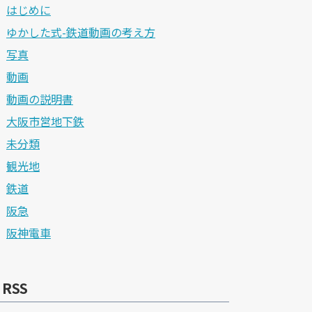
はじめに
ゆかした式-鉄道動画の考え方
写真
動画
動画の説明書
大阪市営地下鉄
未分類
観光地
鉄道
阪急
阪神電車
RSS