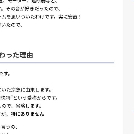
装置、モーター、遮断器など、
す。その音が好きだったので、
ームを思いついたわけです。実に安直！
書いたので、
iに変わった理由
のです。
まっていた京急に由来します。
H快特”という愛称からです。
んので、省略します。
すが、
特にありません
も言うの、