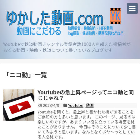
Youtubeで鉄道動画チャンネル登録者数1000人を超えた投稿者が
おくる動画・映像・鉄道について書いているブログです
「
ニコ動
」
一覧
Youtubeの急上昇ページってニコ動と同
じじゃね？
2018/4/9
Youtube
,
動画
Youtubeを開くと、急上昇と書かれた欄があることを
ご存知の方も多いと思います。 このページ、見るのは
楽しいのですが、あまりいい役に立っている場面を見
たことがありません。 今日はそのことについて少し書
いてみようと思います。なんとなくボヤ～っとしてい
る人必見です。