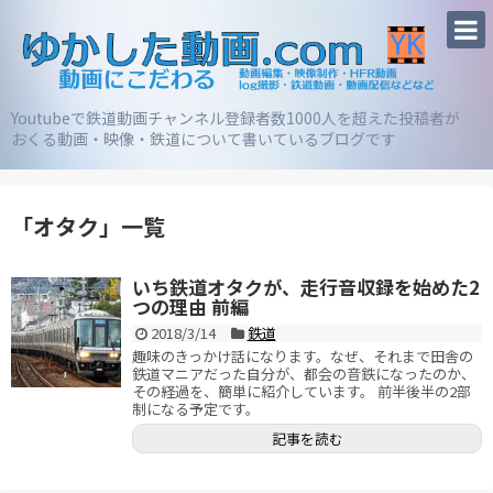
Youtubeで鉄道動画チャンネル登録者数1000人を超えた投稿者が
おくる動画・映像・鉄道について書いているブログです
「
オタク
」
一覧
いち鉄道オタクが、走行音収録を始めた2
つの理由 前編
2018/3/14
鉄道
趣味のきっかけ話になります。なぜ、それまで田舎の
鉄道マニアだった自分が、都会の音鉄になったのか、
その経過を、簡単に紹介しています。 前半後半の2部
制になる予定です。
記事を読む